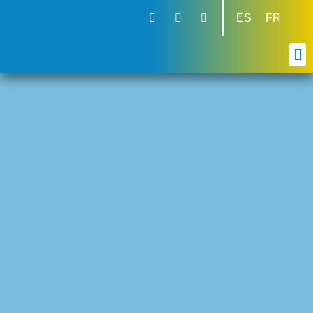
ES
FR